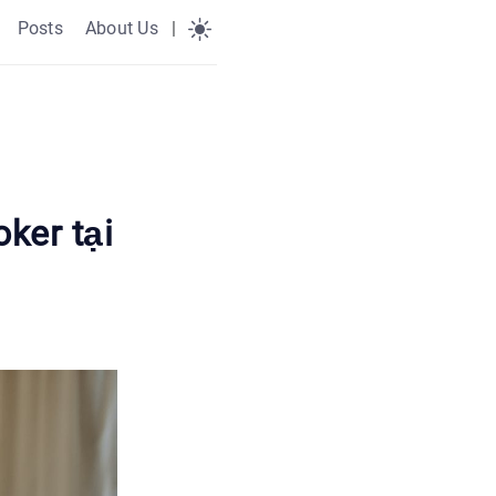
Posts
About Us
|
ker tại